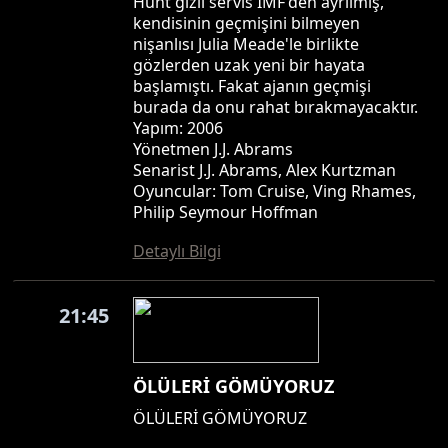
Hunt gizli servis IMF'den ayrılmış,
kendisinin geçmişini bilmeyen
nişanlısı Julia Meade'le birlikte
gözlerden uzak yeni bir hayata
başlamıştı. Fakat ajanın geçmişi
burada da onu rahat bırakmayacaktır.
Yapım: 2006
Yönetmen J.J. Abrams
Senarist J.J. Abrams, Alex Kurtzman
Oyuncular: Tom Cruise, Ving Rhames,
Philip Seymour Hoffman
Detaylı Bilgi
21:45
ÖLÜLERİ GÖMÜYORUZ
ÖLÜLERİ GÖMÜYORUZ