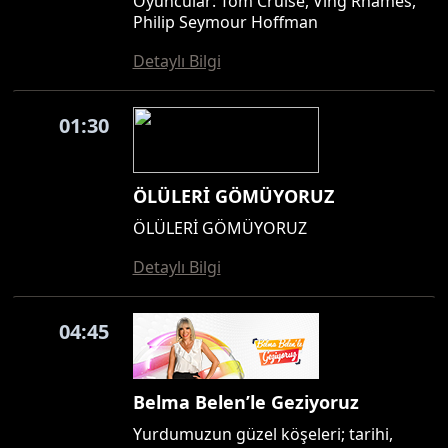
Oyuncular: Tom Cruise, Ving Rhames,
Philip Seymour Hoffman
Detaylı Bilgi
01:30
ÖLÜLERİ GÖMÜYORUZ
ÖLÜLERİ GÖMÜYORUZ
Detaylı Bilgi
04:45
Belma Belen’le Geziyoruz
Yurdumuzun güzel köşeleri; tarihi,