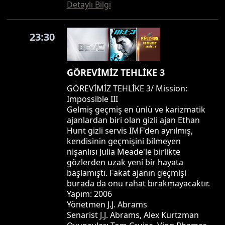
Detaylı Bilgi
23:30
GÖREVİMİZ TEHLİKE 3
GÖREVİMİZ TEHLİKE 3/ Mission:
Impossible III
Gelmiş geçmiş en ünlü ve karizmatik
ajanlardan biri olan gizli ajan Ethan
Hunt gizli servis IMF'den ayrılmış,
kendisinin geçmişini bilmeyen
nişanlısı Julia Meade'le birlikte
gözlerden uzak yeni bir hayata
başlamıştı. Fakat ajanın geçmişi
burada da onu rahat bırakmayacaktır.
Yapım: 2006
Yönetmen J.J. Abrams
Senarist J.J. Abrams, Alex Kurtzman