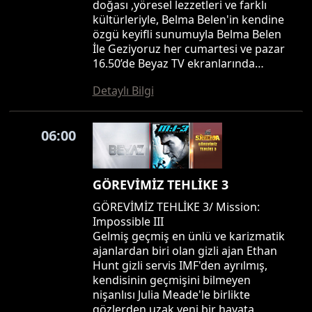
doğası ,yöresel lezzetleri ve farklı
kültürleriyle, Belma Belen'in kendine
özgü keyifli sunumuyla Belma Belen
İle Geziyoruz her cumartesi ve pazar
16.50’de Beyaz TV ekranlarında…
Detaylı Bilgi
06:00
GÖREVİMİZ TEHLİKE 3
GÖREVİMİZ TEHLİKE 3/ Mission:
Impossible III
Gelmiş geçmiş en ünlü ve karizmatik
ajanlardan biri olan gizli ajan Ethan
Hunt gizli servis IMF'den ayrılmış,
kendisinin geçmişini bilmeyen
nişanlısı Julia Meade'le birlikte
gözlerden uzak yeni bir hayata