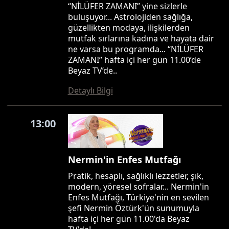
“NİLÜFER ZAMANI” yine sizlerle
buluşuyor... Astrolojiden sağlığa,
güzellikten modaya, ilişkilerden
mutfak sırlarına kadına ve hayata dair
ne varsa bu programda... “NİLÜFER
ZAMANI” hafta içi her gün 11.00’de
Beyaz TV’de..
Detaylı Bilgi
13:00
Nermin'in Enfes Mutfağı
Pratik, hesaplı, sağlıklı lezzetler, şık,
modern, yöresel sofralar... Nermin'in
Enfes Mutfağı, Türkiye'nin en sevilen
şefi Nermin Öztürk'ün sunumuyla
hafta içi her gün 11.00'da Beyaz