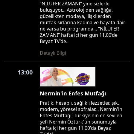
“NİLÜFER ZAMANI” yine sizlerle
buluşuyor... Astrolojiden sağlığa,
güzellikten modaya, ilişkilerden
mutfak sırlarına kadına ve hayata dair
ne varsa bu programda... “NİLÜFER
ZAMANI” hafta içi her gün 11.00’de
Beyaz TV’de..
Detaylı Bilgi
13:00
Nermin'in Enfes Mutfağı
Pratik, hesaplı, sağlıklı lezzetler, şık,
modern, yöresel sofralar... Nermin'in
Enfes Mutfağı, Türkiye'nin en sevilen
şefi Nermin Öztürk'ün sunumuyla
hafta içi her gün 11.00'da Beyaz