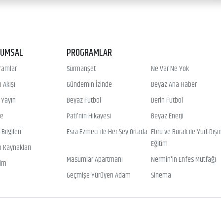
RUMSAL
PROGRAMLAR
ramlar
Sürmanşet
Ne Var Ne Yok
 Akışı
Gündemin İzinde
Beyaz Ana Haber
ı Yayın
Beyaz Futbol
Derin Futbol
ye
Pati'nin Hikayesi
Beyaz Enerji
Bilgileri
Esra Ezmeci ile Her Şey Ortada
Ebru ve Burak ile Yurt Dışı
Eğitim
n Kaynakları
Masumlar Apartmanı
Nermin'in Enfes Mutfağı
şim
Geçmişe Yürüyen Adam
Sinema