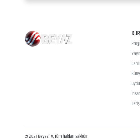
KU
Prog
Yayın
Canl
Kün
Uydu 
İnsa
İleti
© 2021 Beyaz TV, Tüm hakları saklıdır.