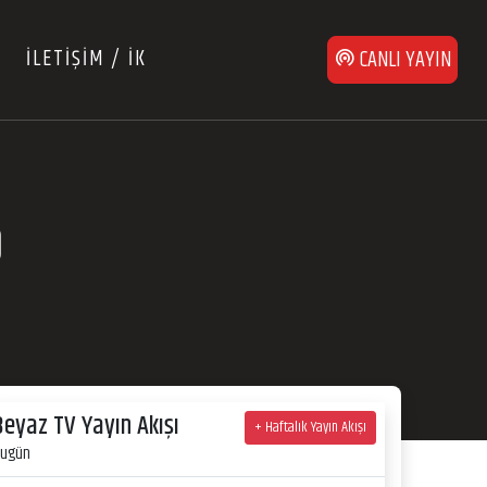
İLETİŞİM / İK
CANLI YAYIN
0
Beyaz TV Yayın Akışı
+ Haftalık Yayın Akışı
ugün