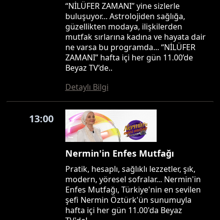
“NİLÜFER ZAMANI” yine sizlerle
buluşuyor... Astrolojiden sağlığa,
güzellikten modaya, ilişkilerden
mutfak sırlarına kadına ve hayata dair
ne varsa bu programda... “NİLÜFER
ZAMANI” hafta içi her gün 11.00’de
Beyaz TV’de..
Detaylı Bilgi
13:00
Nermin'in Enfes Mutfağı
Pratik, hesaplı, sağlıklı lezzetler, şık,
modern, yöresel sofralar... Nermin'in
Enfes Mutfağı, Türkiye'nin en sevilen
şefi Nermin Öztürk'ün sunumuyla
hafta içi her gün 11.00'da Beyaz