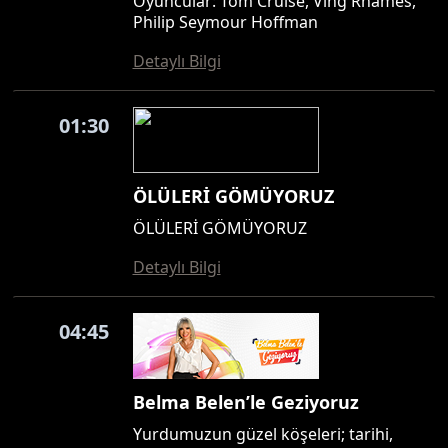
Oyuncular: Tom Cruise, Ving Rhames,
Philip Seymour Hoffman
Detaylı Bilgi
01:30
ÖLÜLERİ GÖMÜYORUZ
ÖLÜLERİ GÖMÜYORUZ
Detaylı Bilgi
04:45
Belma Belen’le Geziyoruz
Yurdumuzun güzel köşeleri; tarihi,