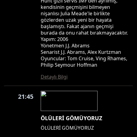
Hunt gizli servis IMF'den ayrılmış,
kendisinin geçmişini bilmeyen
nişanlısı Julia Meade'le birlikte
gözlerden uzak yeni bir hayata
başlamıştı. Fakat ajanın geçmişi
burada da onu rahat bırakmayacaktır.
Yapım: 2006
Yönetmen J.J. Abrams
Senarist J.J. Abrams, Alex Kurtzman
Oyuncular: Tom Cruise, Ving Rhames,
Philip Seymour Hoffman
Detaylı Bilgi
21:45
ÖLÜLERİ GÖMÜYORUZ
ÖLÜLERİ GÖMÜYORUZ