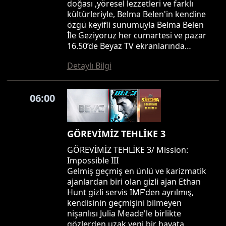
doğası ,yöresel lezzetleri ve farklı
kültürleriyle, Belma Belen'in kendine
özgü keyifli sunumuyla Belma Belen
İle Geziyoruz her cumartesi ve pazar
16.50’de Beyaz TV ekranlarında…
Detaylı Bilgi
06:00
GÖREVİMİZ TEHLİKE 3
GÖREVİMİZ TEHLİKE 3/ Mission:
Impossible III
Gelmiş geçmiş en ünlü ve karizmatik
ajanlardan biri olan gizli ajan Ethan
Hunt gizli servis IMF'den ayrılmış,
kendisinin geçmişini bilmeyen
nişanlısı Julia Meade'le birlikte
gözlerden uzak yeni bir hayata