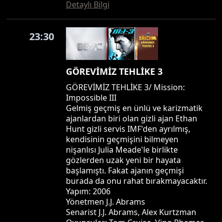
Detaylı Bilgi
23:30
GÖREVİMİZ TEHLİKE 3
GÖREVİMİZ TEHLİKE 3/ Mission:
Impossible III
Gelmiş geçmiş en ünlü ve karizmatik
ajanlardan biri olan gizli ajan Ethan
Hunt gizli servis IMF'den ayrılmış,
kendisinin geçmişini bilmeyen
nişanlısı Julia Meade'le birlikte
gözlerden uzak yeni bir hayata
başlamıştı. Fakat ajanın geçmişi
burada da onu rahat bırakmayacaktır.
Yapım: 2006
Yönetmen J.J. Abrams
Senarist J.J. Abrams, Alex Kurtzman