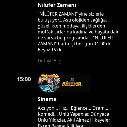
Nilüfer Zamanı
“NİLÜFER ZAMANI” yine sizlerle
buluşuyor... Astrolojiden sağlığa,
güzellikten modaya, ilişkilerden
mutfak sırlarına kadına ve hayata dair
ne varsa bu programda... “NİLÜFER
ZAMANI” hafta içi her gün 11.00’de
Beyaz TV’de..
Detaylı Bilgi
15:00
Sinema
Aksiyon… Hız… Eğlence… Dram…
Komedi… Ünlü Yapımlar, Dünyaca
Ünlü Yıldızlar, Akıl Almaz Hikayeler
Ekran Başına Kilitliyor…