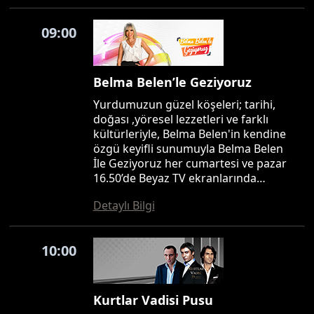
09:00
Belma Belen’le Geziyoruz
Yurdumuzun güzel köşeleri; tarihi,
doğası ,yöresel lezzetleri ve farklı
kültürleriyle, Belma Belen'in kendine
özgü keyifli sunumuyla Belma Belen
İle Geziyoruz her cumartesi ve pazar
16.50’de Beyaz TV ekranlarında…
Detaylı Bilgi
10:00
Kurtlar Vadisi Pusu