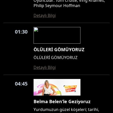
Oyuncular: Tom Cruise, Ving Rhames,
Philip Seymour Hoffman
Detaylı Bilgi
01:30
ÖLÜLERİ GÖMÜYORUZ
ÖLÜLERİ GÖMÜYORUZ
Detaylı Bilgi
04:45
Belma Belen’le Geziyoruz
Yurdumuzun güzel köşeleri; tarihi,