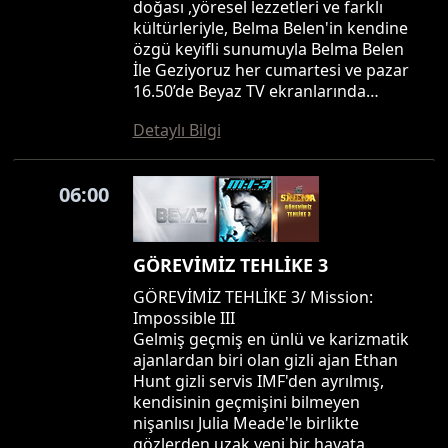
doğası ,yöresel lezzetleri ve farklı
kültürleriyle, Belma Belen'in kendine
özgü keyifli sunumuyla Belma Belen
İle Geziyoruz her cumartesi ve pazar
16.50’de Beyaz TV ekranlarında…
Detaylı Bilgi
06:00
GÖREVİMİZ TEHLİKE 3
GÖREVİMİZ TEHLİKE 3/ Mission:
Impossible III
Gelmiş geçmiş en ünlü ve karizmatik
ajanlardan biri olan gizli ajan Ethan
Hunt gizli servis IMF'den ayrılmış,
kendisinin geçmişini bilmeyen
nişanlısı Julia Meade'le birlikte
gözlerden uzak yeni bir hayata