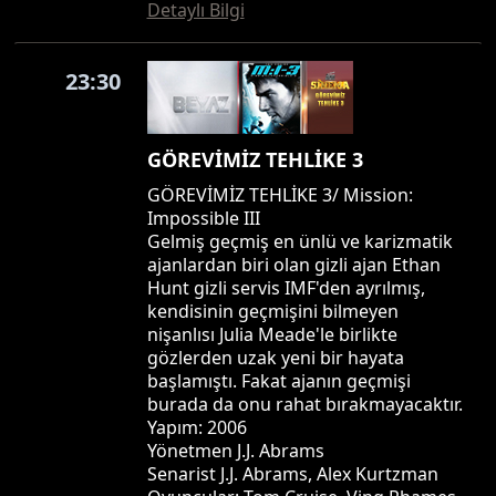
Detaylı Bilgi
23:30
GÖREVİMİZ TEHLİKE 3
GÖREVİMİZ TEHLİKE 3/ Mission:
Impossible III
Gelmiş geçmiş en ünlü ve karizmatik
ajanlardan biri olan gizli ajan Ethan
Hunt gizli servis IMF'den ayrılmış,
kendisinin geçmişini bilmeyen
nişanlısı Julia Meade'le birlikte
gözlerden uzak yeni bir hayata
başlamıştı. Fakat ajanın geçmişi
burada da onu rahat bırakmayacaktır.
Yapım: 2006
Yönetmen J.J. Abrams
Senarist J.J. Abrams, Alex Kurtzman