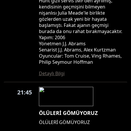
Hunt gizli servis IMF'den ayrılmış,
kendisinin geçmişini bilmeyen
nişanlısı Julia Meade'le birlikte
gözlerden uzak yeni bir hayata
başlamıştı. Fakat ajanın geçmişi
burada da onu rahat bırakmayacaktır.
Yapım: 2006
Yönetmen J.J. Abrams
Senarist J.J. Abrams, Alex Kurtzman
Oyuncular: Tom Cruise, Ving Rhames,
Philip Seymour Hoffman
Detaylı Bilgi
21:45
ÖLÜLERİ GÖMÜYORUZ
ÖLÜLERİ GÖMÜYORUZ