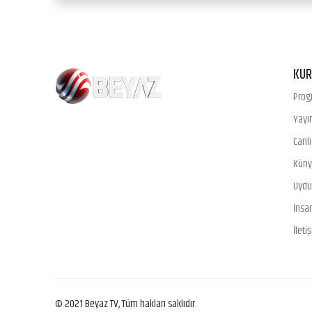
KU
Prog
Yayın
Canl
Kün
Uydu 
İnsa
İleti
© 2021 Beyaz TV, Tüm hakları saklıdır.