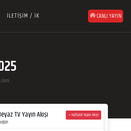
İLETİŞİM / İK
CANLI YAYIN
2025
s 2025
Beyaz TV Yayın Akışı
+ Haftalık Yayın Akışı
ugün