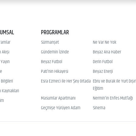
RUMSAL
PROGRAMLAR
ramlar
Sürmanşet
Ne Var Ne Yok
 Akışı
Gündemin İzinde
Beyaz Ana Haber
ı Yayın
Beyaz Futbol
Derin Futbol
ye
Pati'nin Hikayesi
Beyaz Enerji
Bilgileri
Esra Ezmeci ile Her Şey Ortada
Ebru ve Burak ile Yurt Dışı
Eğitim
n Kaynakları
Masumlar Apartmanı
Nermin'in Enfes Mutfağı
şim
Geçmişe Yürüyen Adam
Sinema