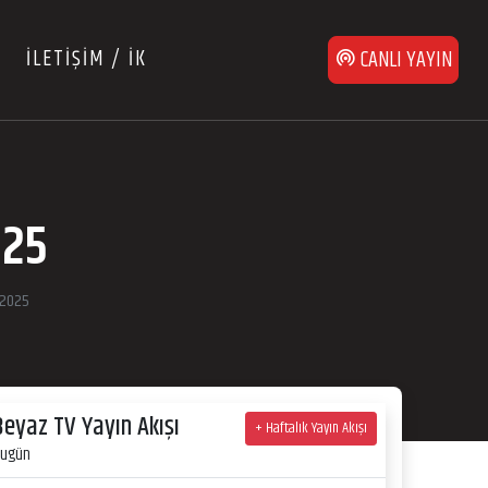
İLETİŞİM / İK
CANLI YAYIN
025
 2025
Beyaz TV Yayın Akışı
+ Haftalık Yayın Akışı
ugün