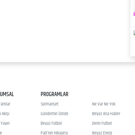
RUMSAL
PROGRAMLAR
ramlar
Sürmanşet
Ne Var Ne Yok
 Akışı
Gündemin İzinde
Beyaz Ana Haber
ı Yayın
Beyaz Futbol
Derin Futbol
ye
Pati'nin Hikayesi
Beyaz Enerji