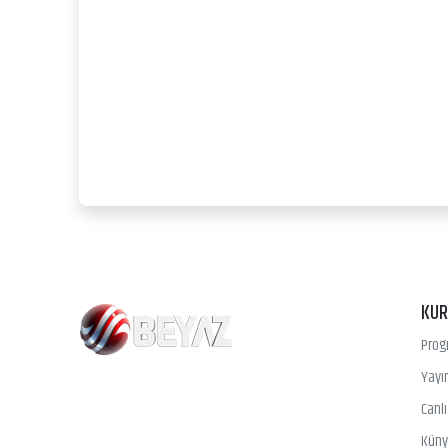
KU
Prog
Yayın
Canl
Kün