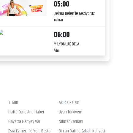
05:00
Belma Belen’le Geziyoruz
Tekrar
06:00
MİLYONLUK BELA
Film
7. Gün
Akılda Kalsın
Hafta Sonu Ana Haber
Uyan Türkiyem
Hayatta Her Şey Var
Nilüfer Zamanı
Esra Ezmeci İle Yeni Baştan
Bircan Bali ile Sabah Kahvesi