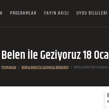
FA
PROGRAMLAR
YAYIN AKIŞI
UYDU BİLGİLERİ
Belen İle Geziyoruz 18 Oc
Programlar
Belma Belen’le Geziyoruz Bölümleri
Belma Belen İle Geziyoruz
B