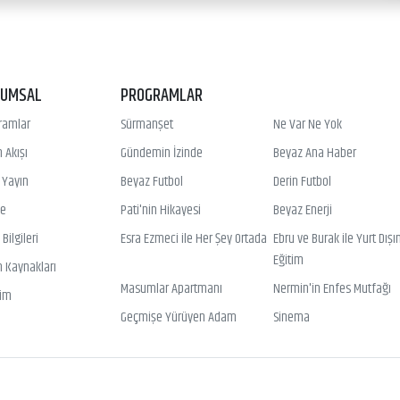
RUMSAL
PROGRAMLAR
ramlar
Sürmanşet
Ne Var Ne Yok
 Akışı
Gündemin İzinde
Beyaz Ana Haber
ı Yayın
Beyaz Futbol
Derin Futbol
ye
Pati'nin Hikayesi
Beyaz Enerji
Bilgileri
Esra Ezmeci ile Her Şey Ortada
Ebru ve Burak ile Yurt Dışı
Eğitim
n Kaynakları
Masumlar Apartmanı
Nermin'in Enfes Mutfağı
şim
Geçmişe Yürüyen Adam
Sinema