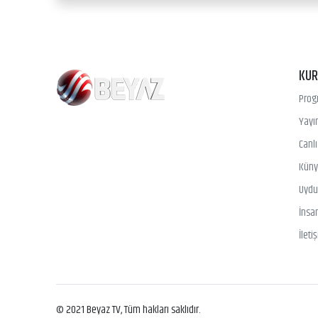
KU
Prog
Yayın
Canl
Kün
Uydu 
İnsa
İleti
© 2021 Beyaz TV, Tüm hakları saklıdır.