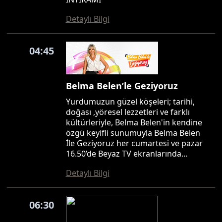
Detaylı Bilgi
04:45
Belma Belen’le Geziyoruz
Yurdumuzun güzel köşeleri; tarihi,
doğası ,yöresel lezzetleri ve farklı
kültürleriyle, Belma Belen'in kendine
özgü keyifli sunumuyla Belma Belen
İle Geziyoruz her cumartesi ve pazar
16.50’de Beyaz TV ekranlarında…
Detaylı Bilgi
06:30