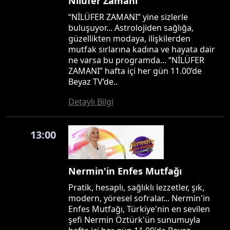
Nilüfer Zamanı
“NİLÜFER ZAMANI” yine sizlerle
buluşuyor... Astrolojiden sağlığa,
güzellikten modaya, ilişkilerden
mutfak sırlarına kadına ve hayata dair
ne varsa bu programda... “NİLÜFER
ZAMANI” hafta içi her gün 11.00’de
Beyaz TV’de..
Detaylı Bilgi
13:00
Nermin'in Enfes Mutfağı
Pratik, hesaplı, sağlıklı lezzetler, şık,
modern, yöresel sofralar... Nermin'in
Enfes Mutfağı, Türkiye'nin en sevilen
şefi Nermin Öztürk'ün sunumuyla