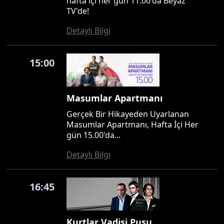
hafta içi her gün 11.00'da Beyaz
TV'de!
Detaylı Bilgi
15:00
Masumlar Apartmanı
Gerçek Bir Hikayeden Uyarlanan
Masumlar Apartmanı, Hafta İçi Her
gün 15.00'da...
Detaylı Bilgi
16:45
Kurtlar Vadisi Pusu