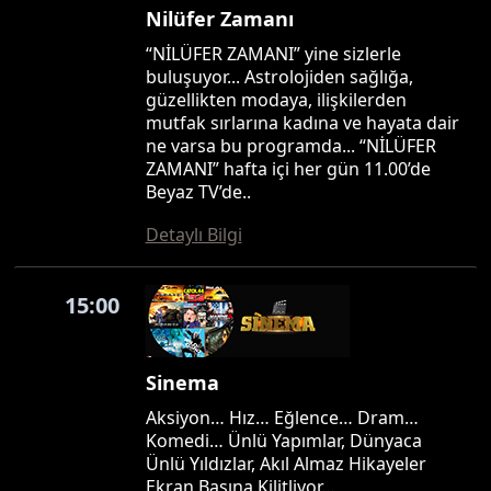
Nilüfer Zamanı
“NİLÜFER ZAMANI” yine sizlerle
buluşuyor... Astrolojiden sağlığa,
güzellikten modaya, ilişkilerden
mutfak sırlarına kadına ve hayata dair
ne varsa bu programda... “NİLÜFER
ZAMANI” hafta içi her gün 11.00’de
Beyaz TV’de..
Detaylı Bilgi
15:00
Sinema
Aksiyon… Hız… Eğlence… Dram…
Komedi… Ünlü Yapımlar, Dünyaca
Ünlü Yıldızlar, Akıl Almaz Hikayeler
Ekran Başına Kilitliyor…