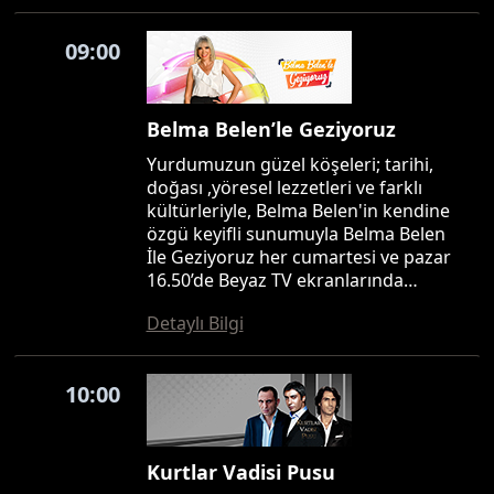
09:00
Belma Belen’le Geziyoruz
Yurdumuzun güzel köşeleri; tarihi,
doğası ,yöresel lezzetleri ve farklı
kültürleriyle, Belma Belen'in kendine
özgü keyifli sunumuyla Belma Belen
İle Geziyoruz her cumartesi ve pazar
16.50’de Beyaz TV ekranlarında…
Detaylı Bilgi
10:00
Kurtlar Vadisi Pusu