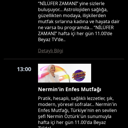
“NİLÜFER ZAMANI” yine sizlerle
buluşuyor... Astrolojiden sağlığa,
güzellikten modaya, ilişkilerden
mutfak sırlarına kadına ve hayata dair
ne varsa bu programda... “NİLÜFER
ZAMANI” hafta içi her gün 11.00’de
Beyaz TV’de..
Detaylı Bilgi
13:00
Nermin'in Enfes Mutfağı
Pratik, hesaplı, sağlıklı lezzetler, şık,
modern, yöresel sofralar... Nermin'in
Enfes Mutfağı, Türkiye'nin en sevilen
şefi Nermin Öztürk'ün sunumuyla
hafta içi her gün 11.00'da Beyaz