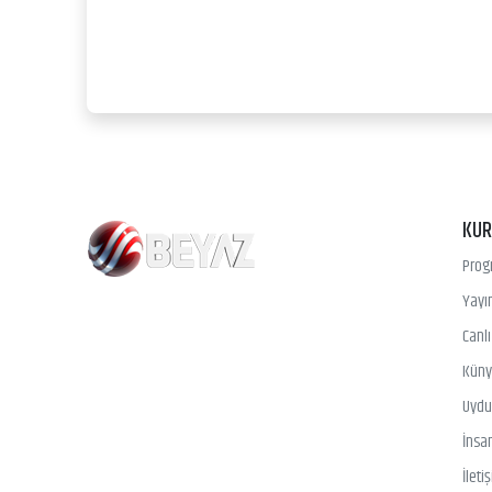
KU
Prog
Yayın
Canl
Kün
Uydu 
İnsa
İleti