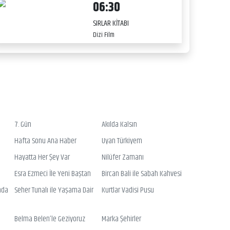
06:30
SIRLAR KİTABI
Dizi Film
7. Gün
Akılda Kalsın
Hafta Sonu Ana Haber
Uyan Türkiyem
Hayatta Her Şey Var
Nilüfer Zamanı
Esra Ezmeci İle Yeni Baştan
Bircan Bali ile Sabah Kahvesi
nda
Seher Tunalı ile Yaşama Dair
Kurtlar Vadisi Pusu
Belma Belen’le Geziyoruz
Marka Şehirler