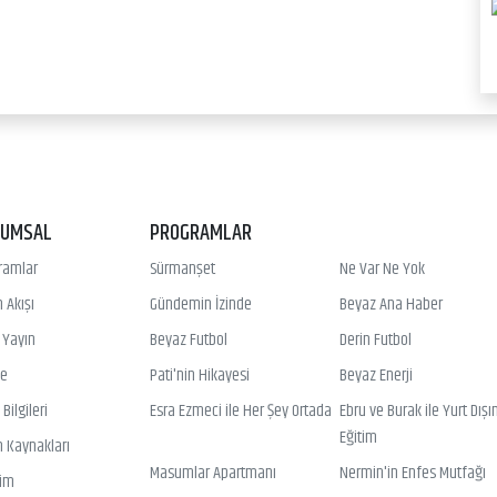
RUMSAL
PROGRAMLAR
ramlar
Sürmanşet
Ne Var Ne Yok
 Akışı
Gündemin İzinde
Beyaz Ana Haber
ı Yayın
Beyaz Futbol
Derin Futbol
ye
Pati'nin Hikayesi
Beyaz Enerji
Bilgileri
Esra Ezmeci ile Her Şey Ortada
Ebru ve Burak ile Yurt Dışı
Eğitim
n Kaynakları
Masumlar Apartmanı
Nermin'in Enfes Mutfağı
şim