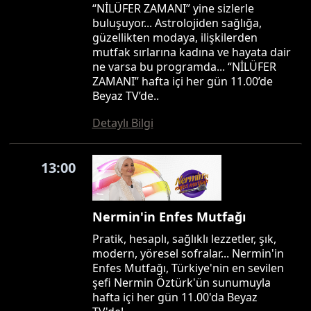
“NİLÜFER ZAMANI” yine sizlerle
buluşuyor... Astrolojiden sağlığa,
güzellikten modaya, ilişkilerden
mutfak sırlarına kadına ve hayata dair
ne varsa bu programda... “NİLÜFER
ZAMANI” hafta içi her gün 11.00’de
Beyaz TV’de..
Detaylı Bilgi
13:00
Nermin'in Enfes Mutfağı
Pratik, hesaplı, sağlıklı lezzetler, şık,
modern, yöresel sofralar... Nermin'in
Enfes Mutfağı, Türkiye'nin en sevilen
şefi Nermin Öztürk'ün sunumuyla
hafta içi her gün 11.00'da Beyaz