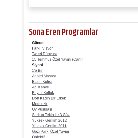
Sona Eren Programlar
Güncel
Farklı Vizyon
Tweet Dünyası
15 Temmuz Özel Yayını (Canlı)
Siyasi
1'e Bir
Adalet Masası
Basın Kulisi
Acı Kahve
Beyaz Koltuk
Dört Kadın Bir Erkek
Medcezir
Oy Pusulası
Serkan Tekin ile 3.Göz
Yüksek Gerilim 2012
Yüksek Gerilim 2011
Gezi Parkı Özel Yayını
Objektif