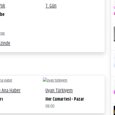
Yok
7. Gün
mbe
İzinde
u Ana Haber
Uyan Türkiyem
rı
Her Cumartesi - Pazar
08:00