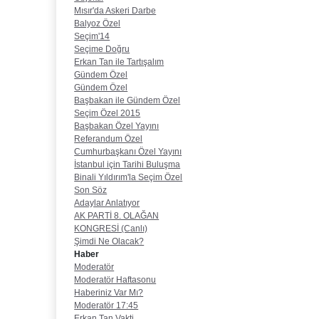
Mısır'da Askeri Darbe
Balyoz Özel
Seçim'14
Seçime Doğru
Erkan Tan ile Tartışalım
Gündem Özel
Gündem Özel
Başbakan ile Gündem Özel
Seçim Özel 2015
Başbakan Özel Yayını
Referandum Özel
Cumhurbaşkanı Özel Yayını
İstanbul için Tarihi Buluşma
Binali Yıldırım'la Seçim Özel
Son Söz
Adaylar Anlatıyor
AK PARTİ 8. OLAĞAN
KONGRESİ (Canlı)
Şimdi Ne Olacak?
Haber
Moderatör
Moderatör Haftasonu
Haberiniz Var Mı?
Moderatör 17:45
Erkan Tan Vakti