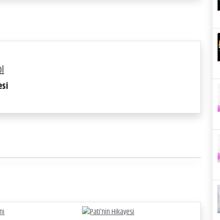
ol
esi