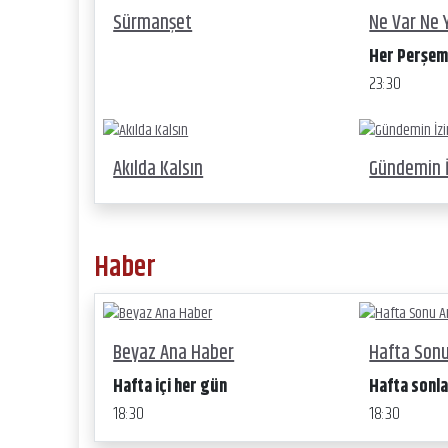
Sürmanşet
Ne Var Ne 
Her Perşe
23:30
Akılda Kalsın
Gündemin 
Haber
Beyaz Ana Haber
Hafta Son
Hafta içi her gün
Hafta sonla
18:30
18:30