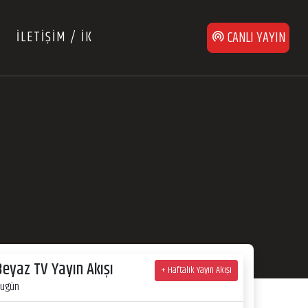
İLETİŞİM / İK
CANLI YAYIN
Beyaz TV Yayın Akışı
+ Haftalık Yayın Akışı
ugün