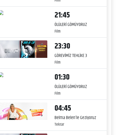
Film
21:45
ÖLÜLERİ GÖMÜYORUZ
Film
23:30
GÖREVİMİZ TEHLİKE 3
Film
01:30
ÖLÜLERİ GÖMÜYORUZ
Film
04:45
Belma Belen’le Geziyoruz
Tekrar