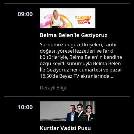
09:00
Belma Belen’le Geziyoruz
Yurdumuzun güzel köşeleri; tarihi,
doğası ,yöresel lezzetleri ve farklı
kültürleriyle, Belma Belen'in kendine
özgü keyifli sunumuyla Belma Belen
İle Geziyoruz her cumartesi ve pazar
16.50’de Beyaz TV ekranlarında…
Detaylı Bilgi
10:00
Kurtlar Vadisi Pusu