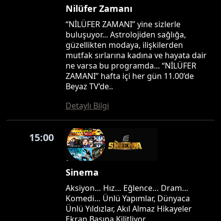
Nilüfer Zamanı
“NİLÜFER ZAMANI” yine sizlerle
buluşuyor... Astrolojiden sağlığa,
güzellikten modaya, ilişkilerden
mutfak sırlarına kadına ve hayata dair
ne varsa bu programda... “NİLÜFER
ZAMANI” hafta içi her gün 11.00’de
Beyaz TV’de..
Detaylı Bilgi
15:00
Sinema
Aksiyon… Hız… Eğlence… Dram…
Komedi… Ünlü Yapımlar, Dünyaca
Ünlü Yıldızlar, Akıl Almaz Hikayeler
Ekran Başına Kilitliyor…