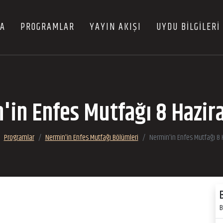
FA
PROGRAMLAR
YAYIN AKIŞI
UYDU BİLGİLERİ
'in Enfes Mutfağı 8 Hazir
Programlar
Nermin'in Enfes Mutfağı Bölümleri
Nermin'in Enfes Mutfağı 8
B