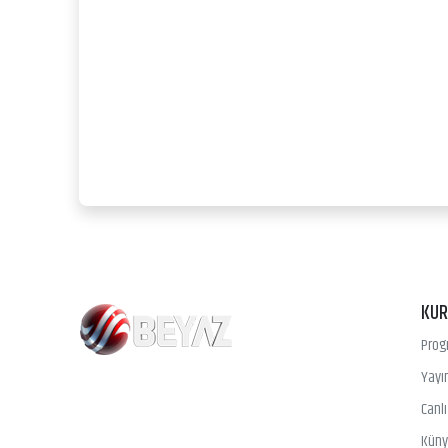
KU
Prog
Yayın
Canl
Kün