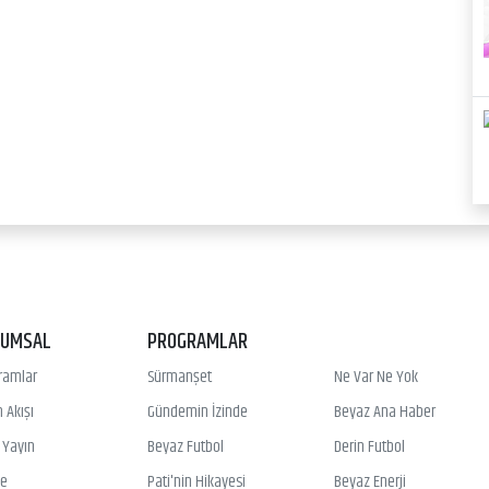
RUMSAL
PROGRAMLAR
ramlar
Sürmanşet
Ne Var Ne Yok
 Akışı
Gündemin İzinde
Beyaz Ana Haber
ı Yayın
Beyaz Futbol
Derin Futbol
ye
Pati'nin Hikayesi
Beyaz Enerji