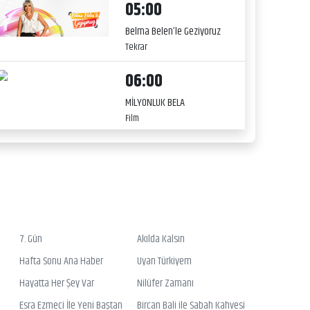
05:00
Belma Belen’le Geziyoruz
Tekrar
06:00
MİLYONLUK BELA
Film
7. Gün
Akılda Kalsın
Hafta Sonu Ana Haber
Uyan Türkiyem
Hayatta Her Şey Var
Nilüfer Zamanı
Esra Ezmeci İle Yeni Baştan
Bircan Bali ile Sabah Kahvesi