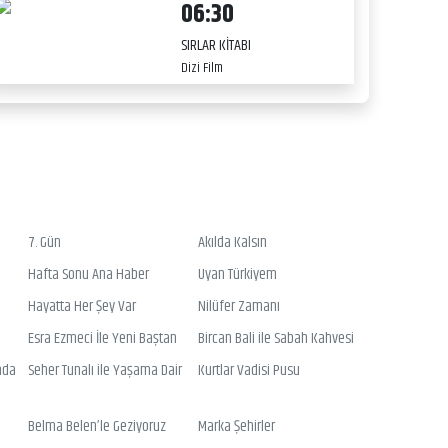
06:30
SIRLAR KİTABI
Dizi Film
7. Gün
Akılda Kalsın
Hafta Sonu Ana Haber
Uyan Türkiyem
Hayatta Her Şey Var
Nilüfer Zamanı
Esra Ezmeci İle Yeni Baştan
Bircan Bali ile Sabah Kahvesi
nda
Seher Tunalı ile Yaşama Dair
Kurtlar Vadisi Pusu
Belma Belen’le Geziyoruz
Marka Şehirler