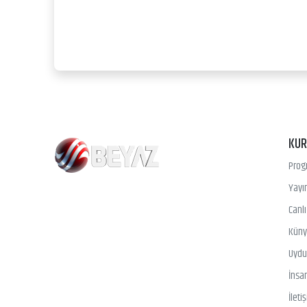
KU
Prog
Yayın
Canl
Kün
Uydu 
İnsa
İleti