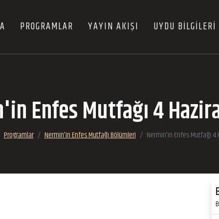
FA
PROGRAMLAR
YAYIN AKIŞI
UYDU BİLGİLERİ
'in Enfes Mutfağı 4 Hazir
Programlar
Nermin'in Enfes Mutfağı Bölümleri
Nermin'in Enfes Mutfağı 4
B