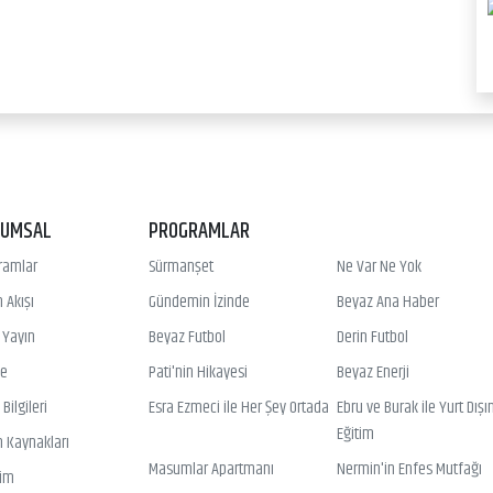
RUMSAL
PROGRAMLAR
ramlar
Sürmanşet
Ne Var Ne Yok
 Akışı
Gündemin İzinde
Beyaz Ana Haber
ı Yayın
Beyaz Futbol
Derin Futbol
ye
Pati'nin Hikayesi
Beyaz Enerji
Bilgileri
Esra Ezmeci ile Her Şey Ortada
Ebru ve Burak ile Yurt Dışı
Eğitim
n Kaynakları
Masumlar Apartmanı
Nermin'in Enfes Mutfağı
şim