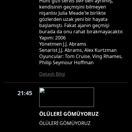
Hunt gizli servis IMF'den ayrılmış,
kendisinin geçmişini bilmeyen
nişanlısı Julia Meade'le birlikte
gözlerden uzak yeni bir hayata
başlamıştı. Fakat ajanın geçmişi
burada da onu rahat bırakmayacaktır.
Yapım: 2006
Yönetmen J.J. Abrams
Senarist J.J. Abrams, Alex Kurtzman
Oyuncular: Tom Cruise, Ving Rhames,
Philip Seymour Hoffman
Detaylı Bilgi
21:45
ÖLÜLERİ GÖMÜYORUZ
ÖLÜLERİ GÖMÜYORUZ