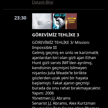
Detaylı Bilgi
23:30
GÖREVİMİZ TEHLİKE 3
GÖREVİMİZ TEHLİKE 3/ Mission:
Impossible III
Gelmiş geçmiş en ünlü ve karizmatik
ajanlardan biri olan gizli ajan Ethan
Hunt gizli servis IMF'den ayrılmış,
kendisinin geçmişini bilmeyen
nişanlısı Julia Meade'le birlikte
gözlerden uzak yeni bir hayata
başlamıştı. Fakat ajanın geçmişi
burada da onu rahat bırakmayacaktır.
Yapım: 2006
Yönetmen J.J. Abrams
Senarist J.J. Abrams, Alex Kurtzman