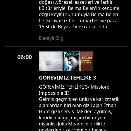
doğası ,yöresel lezzetleri ve farklı
kültürleriyle, Belma Belen'in kendine
özgü keyifli sunumuyla Belma Belen
İle Geziyoruz her cumartesi ve pazar
16.50’de Beyaz TV ekranlarında…
Detaylı Bilgi
06:00
GÖREVİMİZ TEHLİKE 3
GÖREVİMİZ TEHLİKE 3/ Mission:
Impossible III
Gelmiş geçmiş en ünlü ve karizmatik
ajanlardan biri olan gizli ajan Ethan
Hunt gizli servis IMF'den ayrılmış,
kendisinin geçmişini bilmeyen
nişanlısı Julia Meade'le birlikte
gözlerden uzak yeni bir hayata