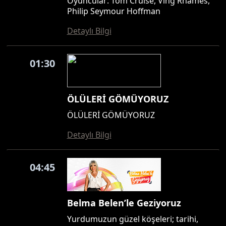
Oyuncular: Tom Cruise, Ving Rhames,
Philip Seymour Hoffman
Detaylı Bilgi
01:30
ÖLÜLERİ GÖMÜYORUZ
ÖLÜLERİ GÖMÜYORUZ
Detaylı Bilgi
04:45
Belma Belen’le Geziyoruz
Yurdumuzun güzel köşeleri; tarihi,