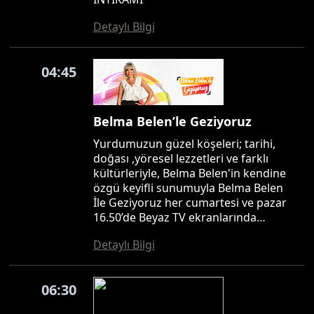
Detaylı Bilgi
04:45
Belma Belen’le Geziyoruz
Yurdumuzun güzel köşeleri; tarihi,
doğası ,yöresel lezzetleri ve farklı
kültürleriyle, Belma Belen'in kendine
özgü keyifli sunumuyla Belma Belen
İle Geziyoruz her cumartesi ve pazar
16.50’de Beyaz TV ekranlarında…
Detaylı Bilgi
06:30