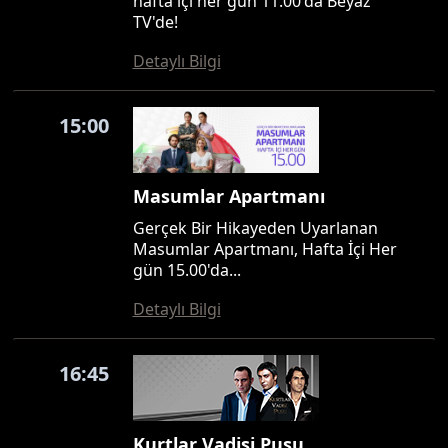
hafta içi her gün 11.00'da Beyaz
TV'de!
Detaylı Bilgi
15:00
Masumlar Apartmanı
Gerçek Bir Hikayeden Uyarlanan
Masumlar Apartmanı, Hafta İçi Her
gün 15.00'da...
Detaylı Bilgi
16:45
Kurtlar Vadisi Pusu