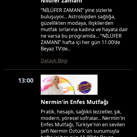
Nilüfer Zamanı
“NİLÜFER ZAMANI” yine sizlerle
buluşuyor... Astrolojiden sağlığa,
güzellikten modaya, ilişkilerden
mutfak sırlarına kadına ve hayata dair
ne varsa bu programda... “NİLÜFER
ZAMANI” hafta içi her gün 11.00’de
Beyaz TV’de..
Detaylı Bilgi
13:00
Nermin'in Enfes Mutfağı
Pratik, hesaplı, sağlıklı lezzetler, şık,
modern, yöresel sofralar... Nermin'in
Enfes Mutfağı, Türkiye'nin en sevilen
şefi Nermin Öztürk'ün sunumuyla